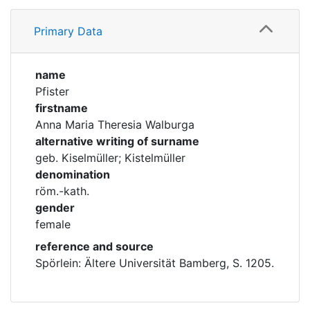
Profile
Corporations
Primary Data
Family
Historic matricle
registry
name
Pfister
firstname
Anna Maria Theresia Walburga
alternative writing of surname
geb. Kiselmüller; Kistelmüller
denomination
röm.-kath.
gender
female
reference and source
Spörlein: Ältere Universität Bamberg, S. 1205.