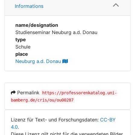
Corporations
Informations
Personen
Historic matricle
name/designation
registry
Studienseminar Neuburg a.d. Donau
type
Schule
place
Neuburg a.d. Donau
Permalink
https://professorenkatalog.uni-
bamberg.de/cris/ou/ou00287
Lizenz für Text- und Forschungsdaten:
CC-BY
4.0
.
Diese Lizenz gilt nicht für die verwendeten Bilder.