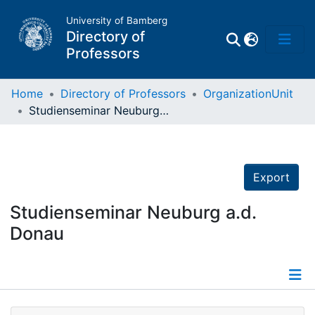
University of Bamberg
Directory of
Professors
Home
Directory of Professors
OrganizationUnit
Studienseminar Neuburg a.d. Donau
Professors
Other
Export
Persons
Studienseminar Neuburg a.d.
Donau
Places
Details