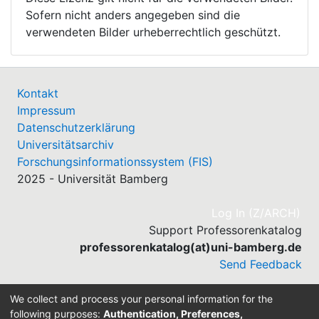
Sofern nicht anders angegeben sind die
verwendeten Bilder urheberrechtlich geschützt.
Kontakt
Impressum
Datenschutzerklärung
Universitätsarchiv
Forschungsinformationssystem (FIS)
2025 - Universität Bamberg
(cu
Log In (Z/ARCH)
Support Professorenkatalog
professorenkatalog(at)uni-bamberg.de
Send Feedback
We collect and process your personal information for the
following purposes:
Authentication, Preferences,