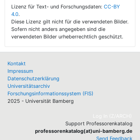
Lizenz für Text- und Forschungsdaten:
CC-BY
4.0
.
Diese Lizenz gilt nicht für die verwendeten Bilder.
Sofern nicht anders angegeben sind die
verwendeten Bilder urheberrechtlich geschützt.
Kontakt
Impressum
Datenschutzerklärung
Universitätsarchiv
Forschungsinformationssystem (FIS)
2025 - Universität Bamberg
(cu
Log In (Z/ARCH)
Support Professorenkatalog
professorenkatalog(at)uni-bamberg.de
Send Feedback