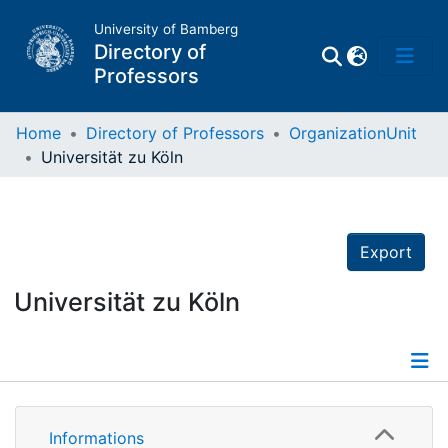
University of Bamberg
Directory of
Professors
Home
Directory of Professors
OrganizationUnit
Universität zu Köln
Professors
Other
Export
Persons
Universität zu Köln
Places
Details
Informations