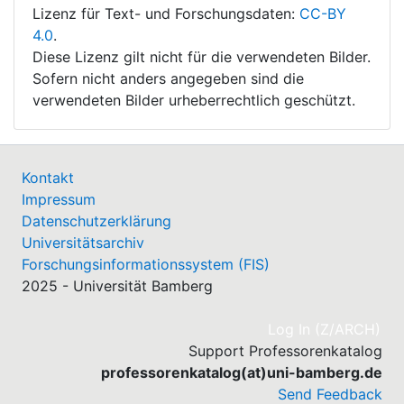
Lizenz für Text- und Forschungsdaten:
CC-BY
4.0
.
Diese Lizenz gilt nicht für die verwendeten Bilder.
Sofern nicht anders angegeben sind die
verwendeten Bilder urheberrechtlich geschützt.
Kontakt
Impressum
Datenschutzerklärung
Universitätsarchiv
Forschungsinformationssystem (FIS)
2025 - Universität Bamberg
(cu
Log In (Z/ARCH)
Support Professorenkatalog
professorenkatalog(at)uni-bamberg.de
Send Feedback