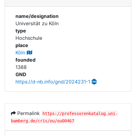
Corporations
name/designation
Historic matricle
Universität zu Köln
registry
type
Hochschule
place
Köln
founded
1388
GND
https://d-nb.info/gnd/2024231-1
Permalink
https://professorenkatalog.uni-
bamberg.de/cris/ou/ou00467