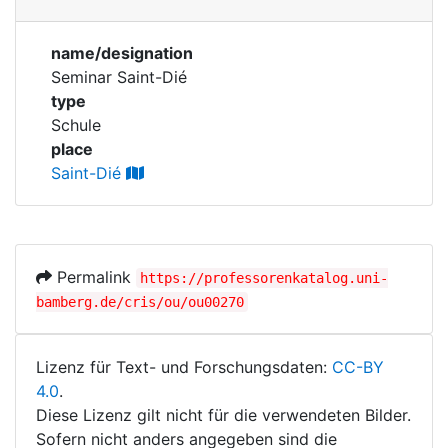
Personen
Corporations
name/designation
Historic matricle
Seminar Saint-Dié
registry
type
Schule
place
Saint-Dié
Permalink
https://professorenkatalog.uni-
bamberg.de/cris/ou/ou00270
Lizenz für Text- und Forschungsdaten:
CC-BY
4.0
.
Diese Lizenz gilt nicht für die verwendeten Bilder.
Sofern nicht anders angegeben sind die