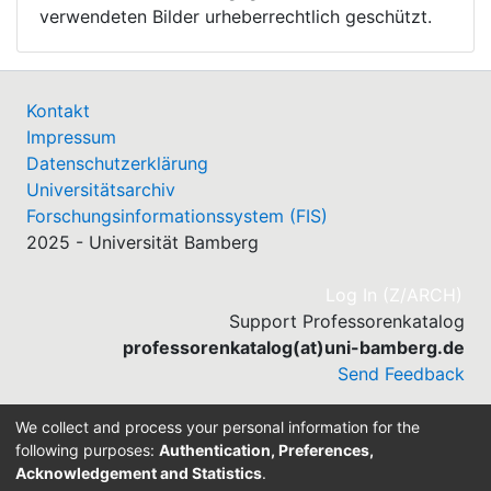
verwendeten Bilder urheberrechtlich geschützt.
Kontakt
Impressum
Datenschutzerklärung
Universitätsarchiv
Forschungsinformationssystem (FIS)
2025 - Universität Bamberg
(cu
Log In (Z/ARCH)
Support Professorenkatalog
professorenkatalog(at)uni-bamberg.de
Send Feedback
We collect and process your personal information for the
following purposes:
Authentication, Preferences,
Acknowledgement and Statistics
.
Built with
DSpace-CRIS software
- Extension maintained