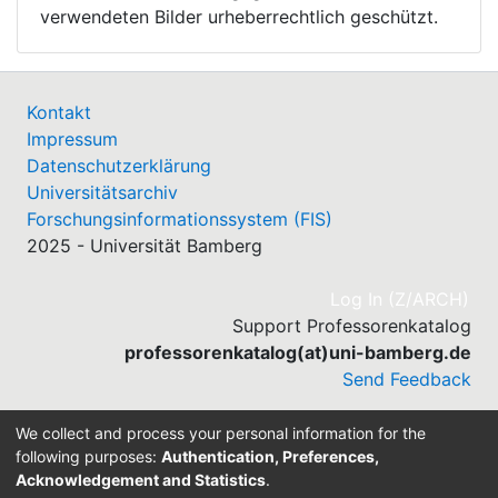
verwendeten Bilder urheberrechtlich geschützt.
Kontakt
Impressum
Datenschutzerklärung
Universitätsarchiv
Forschungsinformationssystem (FIS)
2025 - Universität Bamberg
(cu
Log In (Z/ARCH)
Support Professorenkatalog
professorenkatalog(at)uni-bamberg.de
Send Feedback
We collect and process your personal information for the
following purposes:
Authentication, Preferences,
Acknowledgement and Statistics
.
Built with
DSpace-CRIS software
- Extension maintained