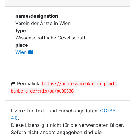
Corporations
name/designation
Historic matricle
Verein der Ärzte in Wien
registry
type
Wissenschaftliche Gesellschaft
place
Wien
Permalink
https://professorenkatalog.uni-
bamberg.de/cris/ou/ou00336
Lizenz für Text- und Forschungsdaten:
CC-BY
4.0
.
Diese Lizenz gilt nicht für die verwendeten Bilder.
Sofern nicht anders angegeben sind die