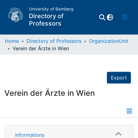
University of Bamberg
Directory of
Professors
Home
Directory of Professors
OrganizationUnit
Verein der Ärzte in Wien
Professors
Other
Export
Persons
Verein der Ärzte in Wien
Places
Details
Informations