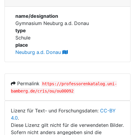
Personen
Corporations
name/designation
Historic matricle
Gymnasium Neuburg a.d. Donau
registry
type
Schule
place
Neuburg a.d. Donau
Permalink
https://professorenkatalog.uni-
bamberg.de/cris/ou/ou00092
Lizenz für Text- und Forschungsdaten:
CC-BY
4.0
.
Diese Lizenz gilt nicht für die verwendeten Bilder.
Sofern nicht anders angegeben sind die