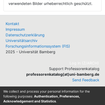
verwendeten Bilder urheberrechtlich geschützt.
Kontakt
Impressum
Datenschutzerklärung
Universitätsarchiv
Forschungsinformationssystem (FIS)
2025 - Universität Bamberg
(cu
Log In (Z/ARCH)
Support Professorenkatalog
professorenkatalog(at)uni-bamberg.de
Send Feedback
We collect and process your personal information for the
following purposes:
Authentication, Preferences,
Acknowledgement and Statistics
.
Built with
DSpace-CRIS software
- Extension maintained