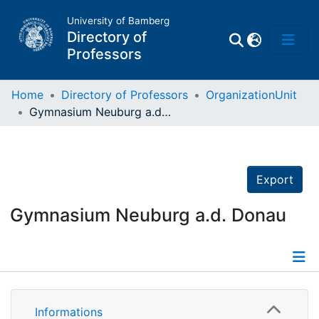
University of Bamberg
Directory of
Professors
Home
Directory of Professors
OrganizationUnit
Gymnasium Neuburg a.d. Donau
Professors
Other
Export
Persons
Gymnasium Neuburg a.d. Donau
Places
Details
Informations