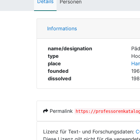
Details
Personen
Informations
name/designation
Päd
type
Hoc
place
Ha
founded
196
dissolved
198
Permalink
https://professorenkatalo
Lizenz für Text- und Forschungsdaten:
C
Diese Lizenz gilt nicht für die verwende