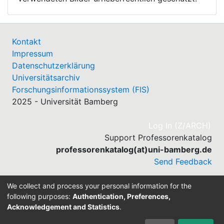
Kontakt
Impressum
Datenschutzerklärung
Universitätsarchiv
Forschungsinformationssystem (FIS)
2025 - Universität Bamberg
(cu
Log In (Z/ARCH)
Support Professorenkatalog
professorenkatalog(at)uni-bamberg.de
Send Feedback
We collect and process your personal information for the
following purposes:
Authentication, Preferences,
Acknowledgement and Statistics
.
Built with
DSpace-CRIS software
- Extension maintained
and optimized by