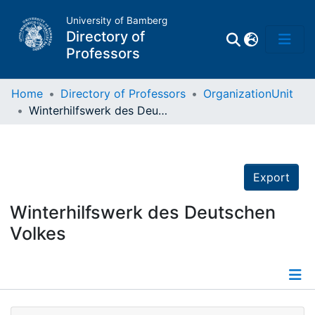
University of Bamberg
Directory of
Professors
Home
Directory of Professors
OrganizationUnit
Winterhilfswerk des Deutschen Volkes
Professors
Other
Export
Persons
Winterhilfswerk des Deutschen
Volkes
Places
Details