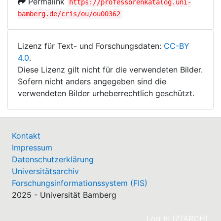
Permalink
https://professorenkatalog.uni-
bamberg.de/cris/ou/ou00362
Lizenz für Text- und Forschungsdaten:
CC-BY
4.0
.
Diese Lizenz gilt nicht für die verwendeten Bilder.
Sofern nicht anders angegeben sind die
verwendeten Bilder urheberrechtlich geschützt.
Kontakt
Impressum
Datenschutzerklärung
Universitätsarchiv
Forschungsinformationssystem (FIS)
2025 - Universität Bamberg
(cu
Log In (Z/ARCH)