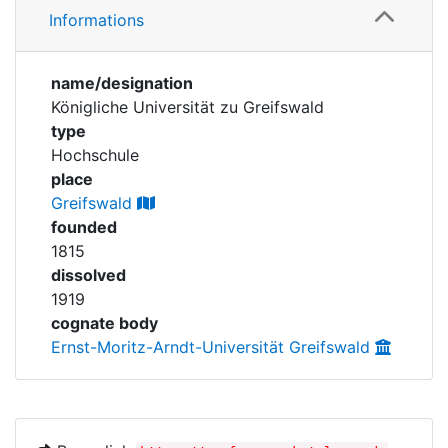
Corporations
Informations
Personen
Historic matricle
name/designation
registry
Königliche Universität zu Greifswald
type
Hochschule
place
Greifswald
founded
1815
dissolved
1919
cognate body
Ernst-Moritz-Arndt-Universität Greifswald