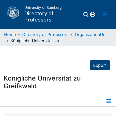
University of Bamberg
Directory of
Professors
Home
Directory of Professors
OrganizationUnit
Königliche Universität zu Greifswald
Professors
Other
Export
Persons
Königliche Universität zu
Greifswald
Places
Details