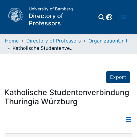
University of Bamberg
Directory of
Professors
Home
Directory of Professors
OrganizationUnit
Katholische Studentenverbindung Thuringia Würzburg
Professors
Other
Export
Persons
Katholische Studentenverbindung
Thuringia Würzburg
Places
Details