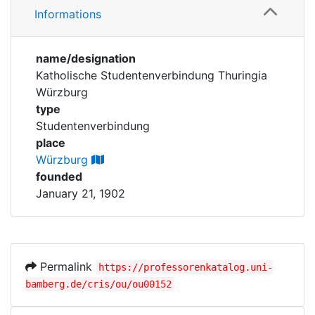
Corporations
Informations
Personen
Historic matricle
name/designation
registry
Katholische Studentenverbindung Thuringia
Würzburg
type
Studentenverbindung
place
Würzburg
founded
January 21, 1902
Permalink
https://professorenkatalog.uni-
bamberg.de/cris/ou/ou00152