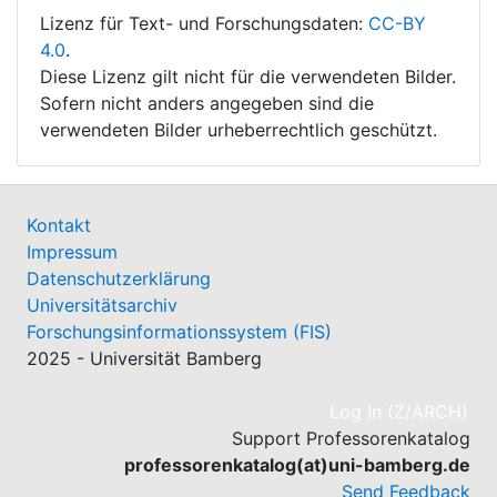
Lizenz für Text- und Forschungsdaten:
CC-BY
4.0
.
Diese Lizenz gilt nicht für die verwendeten Bilder.
Sofern nicht anders angegeben sind die
verwendeten Bilder urheberrechtlich geschützt.
Kontakt
Impressum
Datenschutzerklärung
Universitätsarchiv
Forschungsinformationssystem (FIS)
2025 - Universität Bamberg
(cu
Log In (Z/ARCH)
Support Professorenkatalog
professorenkatalog(at)uni-bamberg.de
Send Feedback