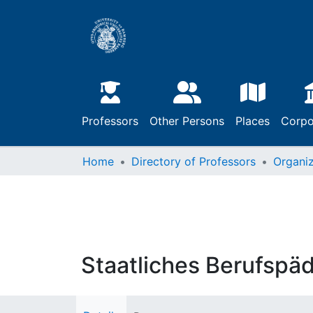
Professors
Other Persons
Places
Corpo
Home
Directory of Professors
Organiz
Staatliches Berufspäd