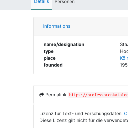
Details
Personen
Informations
name/designation
Sta
type
Hoc
place
Köl
founded
195
Permalink
https://professorenkatalo
Lizenz für Text- und Forschungsdaten:
C
Diese Lizenz gilt nicht für die verwende