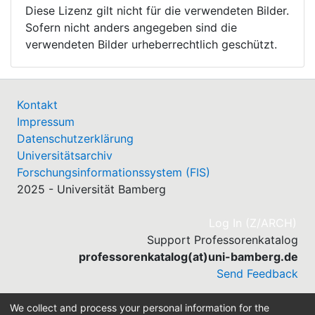
Diese Lizenz gilt nicht für die verwendeten Bilder.
Sofern nicht anders angegeben sind die
verwendeten Bilder urheberrechtlich geschützt.
Kontakt
Impressum
Datenschutzerklärung
Universitätsarchiv
Forschungsinformationssystem (FIS)
2025 - Universität Bamberg
(cu
Log In (Z/ARCH)
Support Professorenkatalog
professorenkatalog(at)uni-bamberg.de
Send Feedback
We collect and process your personal information for the