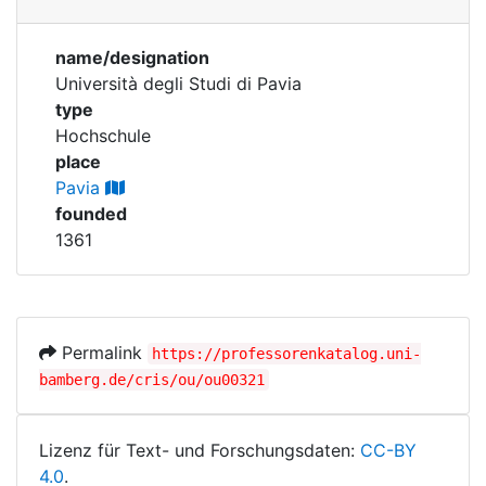
Personen
Corporations
name/designation
Historic matricle
Università degli Studi di Pavia
registry
type
Hochschule
place
Pavia
founded
1361
Permalink
https://professorenkatalog.uni-
bamberg.de/cris/ou/ou00321
Lizenz für Text- und Forschungsdaten:
CC-BY
4.0
.