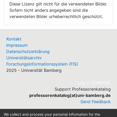
Diese Lizenz gilt nicht für die verwendeten Bilder.
Sofern nicht anders angegeben sind die
verwendeten Bilder urheberrechtlich geschützt.
Kontakt
Impressum
Datenschutzerklärung
Universitätsarchiv
Forschungsinformationssystem (FIS)
2025 - Universität Bamberg
(cu
Log In (Z/ARCH)
Support Professorenkatalog
professorenkatalog(at)uni-bamberg.de
Send Feedback
We collect and process your personal information for the