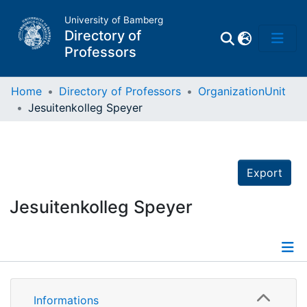
University of Bamberg
Directory of
Professors
Home
Directory of Professors
OrganizationUnit
Jesuitenkolleg Speyer
Professors
Other
Export
Persons
Jesuitenkolleg Speyer
Places
Details
Informations