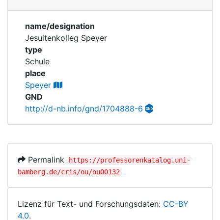
Personen
Corporations
name/designation
Historic matricle
Jesuitenkolleg Speyer
registry
type
Schule
place
Speyer
GND
http://d-nb.info/gnd/1704888-6
Permalink
https://professorenkatalog.uni-
bamberg.de/cris/ou/ou00132
Lizenz für Text- und Forschungsdaten:
CC-BY
4.0
.