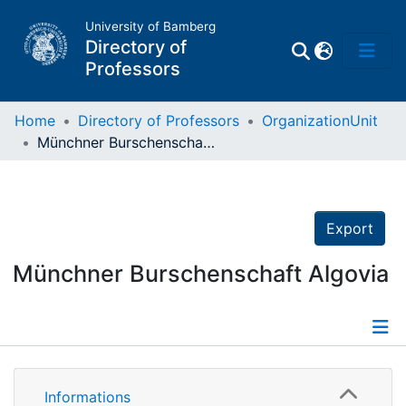
University of Bamberg
Directory of
Professors
Home
Directory of Professors
OrganizationUnit
Münchner Burschenschaft Algovia
Professors
Other
Export
Persons
Münchner Burschenschaft Algovia
Places
Details
Informations