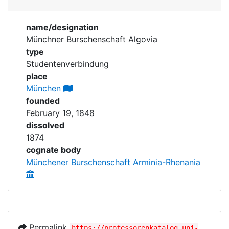
Personen
Corporations
name/designation
Historic matricle
Münchner Burschenschaft Algovia
registry
type
Studentenverbindung
place
München
founded
February 19, 1848
dissolved
1874
cognate body
Münchener Burschenschaft Arminia-Rhenania
Permalink
https://professorenkatalog.uni-