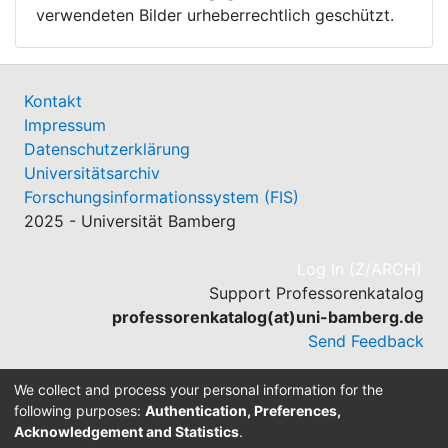
verwendeten Bilder urheberrechtlich geschützt.
Kontakt
Impressum
Datenschutzerklärung
Universitätsarchiv
Forschungsinformationssystem (FIS)
2025 - Universität Bamberg
(cu
Log In (Z/ARCH)
Support Professorenkatalog
professorenkatalog(at)uni-bamberg.de
Send Feedback
We collect and process your personal information for the
following purposes:
Authentication, Preferences,
Acknowledgement and Statistics
.
Built with
DSpace-CRIS software
- Extension maintained