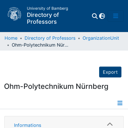
University of Bamberg
Directory of
Professors
Home
Directory of Professors
OrganizationUnit
Ohm-Polytechnikum Nürnberg
Professors
Other
Export
Persons
Ohm-Polytechnikum Nürnberg
Places
Details
Informations