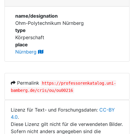
Personen
Corporations
name/designation
Historic matricle
Ohm-Polytechnikum Nürnberg
registry
type
Körperschaft
place
Nürnberg
Permalink
https://professorenkatalog.uni-
bamberg.de/cris/ou/ou00216
Lizenz für Text- und Forschungsdaten:
CC-BY
4.0
.
Diese Lizenz gilt nicht für die verwendeten Bilder.
Sofern nicht anders angegeben sind die