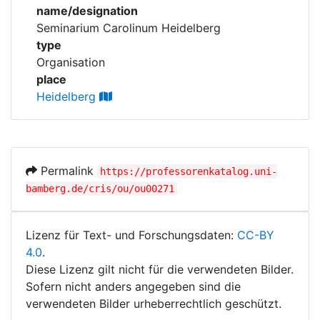
Corporations
name/designation
Seminarium Carolinum Heidelberg
type
Historic matricle
Organisation
registry
place
Heidelberg
Permalink
https://professorenkatalog.uni-
bamberg.de/cris/ou/ou00271
Lizenz für Text- und Forschungsdaten:
CC-BY
4.0
.
Diese Lizenz gilt nicht für die verwendeten Bilder.
Sofern nicht anders angegeben sind die
verwendeten Bilder urheberrechtlich geschützt.