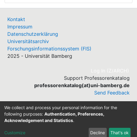
Kontakt
Impressum
Datenschutzerklärung
Universitätsarchiv
Forschungsinformationssystem (FIS)
2025 - Universität Bamberg
(cu
Log In (Z/ARCH)
Support Professorenkatalog
professorenkatalog(at)uni-bamberg.de
Send Feedback
We collect and process your personal information for the
following purposes:
Authentication, Preferences,
Acknowledgement and Statistics
.
Built with
DSpace-CRIS software
- Extension maintained
and optimized by
Customize
Decline
That's ok