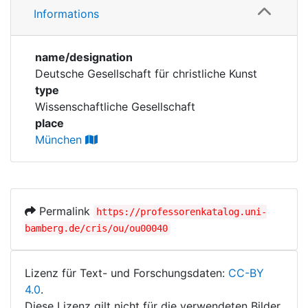
Corporations
Informations
Personen
Historic matricle
name/designation
registry
Deutsche Gesellschaft für christliche Kunst
type
Wissenschaftliche Gesellschaft
place
München
Permalink
https://professorenkatalog.uni-
bamberg.de/cris/ou/ou00040
Lizenz für Text- und Forschungsdaten:
CC-BY
4.0
.
Diese Lizenz gilt nicht für die verwendeten Bilder.