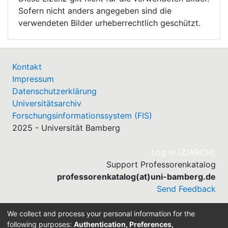
Sofern nicht anders angegeben sind die
verwendeten Bilder urheberrechtlich geschützt.
Kontakt
Impressum
Datenschutzerklärung
Universitätsarchiv
Forschungsinformationssystem (FIS)
2025 - Universität Bamberg
(cu
Log In (Z/ARCH)
Support Professorenkatalog
professorenkatalog(at)uni-bamberg.de
Send Feedback
We collect and process your personal information for the
following purposes:
Authentication, Preferences,