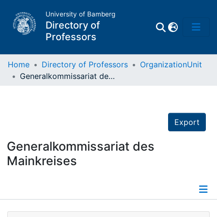
University of Bamberg
Directory of
Professors
Home
Directory of Professors
OrganizationUnit
Generalkommissariat des Mainkreises
Professors
Other
Export
Persons
Generalkommissariat des
Mainkreises
Places
Details