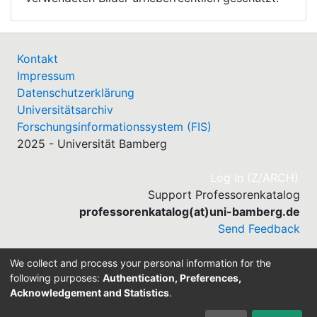
Kontakt
Impressum
Datenschutzerklärung
Universitätsarchiv
Forschungsinformationssystem (FIS)
2025 - Universität Bamberg
(cu
Log In (Z/ARCH)
Support Professorenkatalog
professorenkatalog(at)uni-bamberg.de
Send Feedback
We collect and process your personal information for the
following purposes:
Authentication, Preferences,
Acknowledgement and Statistics
.
Built with
DSpace-CRIS software
- Extension maintained
and optimized by