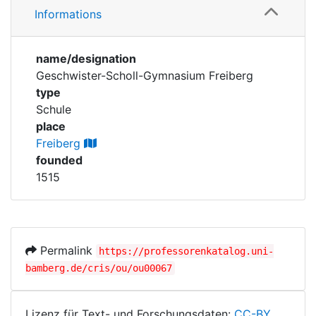
Corporations
Informations
Personen
Historic matricle
name/designation
registry
Geschwister-Scholl-Gymnasium Freiberg
type
Schule
place
Freiberg
founded
1515
Permalink
https://professorenkatalog.uni-
bamberg.de/cris/ou/ou00067
Lizenz für Text- und Forschungsdaten:
CC-BY