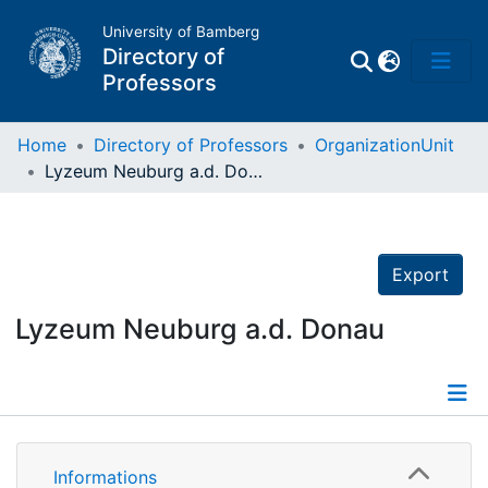
University of Bamberg
Directory of
Professors
Home
Directory of Professors
OrganizationUnit
Lyzeum Neuburg a.d. Donau
Professors
Other
Export
Persons
Lyzeum Neuburg a.d. Donau
Places
Details
Informations