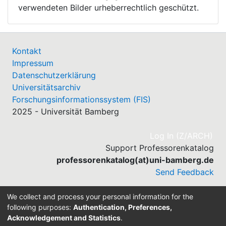
verwendeten Bilder urheberrechtlich geschützt.
Kontakt
Impressum
Datenschutzerklärung
Universitätsarchiv
Forschungsinformationssystem (FIS)
2025 - Universität Bamberg
(cu
Log In (Z/ARCH)
Support Professorenkatalog
professorenkatalog(at)uni-bamberg.de
Send Feedback
We collect and process your personal information for the
following purposes:
Authentication, Preferences,
Acknowledgement and Statistics
.
Built with
DSpace-CRIS software
- Extension maintained