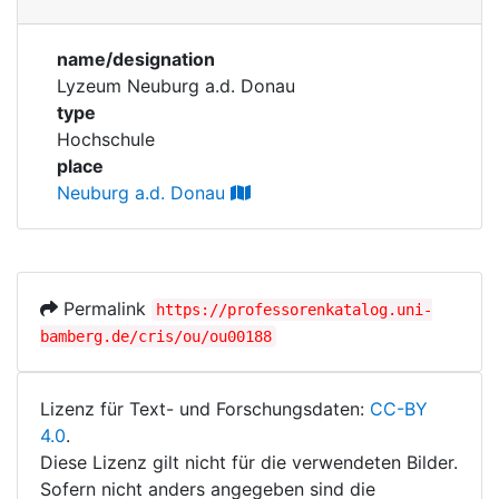
Personen
Corporations
name/designation
Historic matricle
Lyzeum Neuburg a.d. Donau
registry
type
Hochschule
place
Neuburg a.d. Donau
Permalink
https://professorenkatalog.uni-
bamberg.de/cris/ou/ou00188
Lizenz für Text- und Forschungsdaten:
CC-BY
4.0
.
Diese Lizenz gilt nicht für die verwendeten Bilder.
Sofern nicht anders angegeben sind die