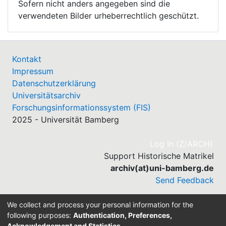
Sofern nicht anders angegeben sind die
verwendeten Bilder urheberrechtlich geschützt.
Kontakt
Impressum
Datenschutzerklärung
Universitätsarchiv
Forschungsinformationssystem (FIS)
2025 - Universität Bamberg
(cu
Log In (Z/ARCH)
Support Historische Matrikel
archiv(at)uni-bamberg.de
Send Feedback
We collect and process your personal information for the
following purposes:
Authentication, Preferences,
Acknowledgement and Statistics
.