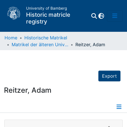
University of Bamberg
Historic matricle
registry
Home
Historische Matrikel
Matrikel der älteren Universität
Reitzer, Adam
Matrikel
Directory of
Professors
Export
Reitzer, Adam
Details