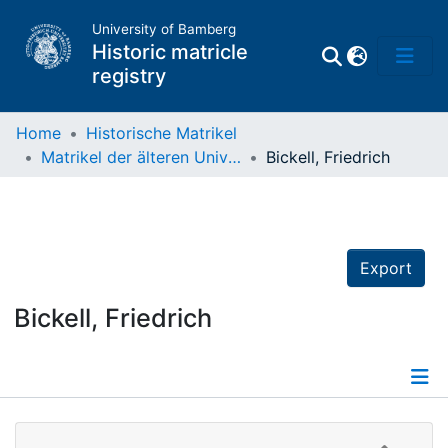
University of Bamberg
Historic matricle
registry
Home
Historische Matrikel
Matrikel der älteren Universität
Bickell, Friedrich
Matrikel
Directory of
Professors
Export
Bickell, Friedrich
Details