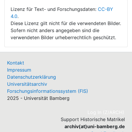
Lizenz für Text- und Forschungsdaten:
CC-BY
4.0
.
Diese Lizenz gilt nicht für die verwendeten Bilder.
Sofern nicht anders angegeben sind die
verwendeten Bilder urheberrechtlich geschützt.
Kontakt
Impressum
Datenschutzerklärung
Universitätsarchiv
Forschungsinformationssystem (FIS)
2025 - Universität Bamberg
(cu
Log In (Z/ARCH)
Support Historische Matrikel
archiv(at)uni-bamberg.de