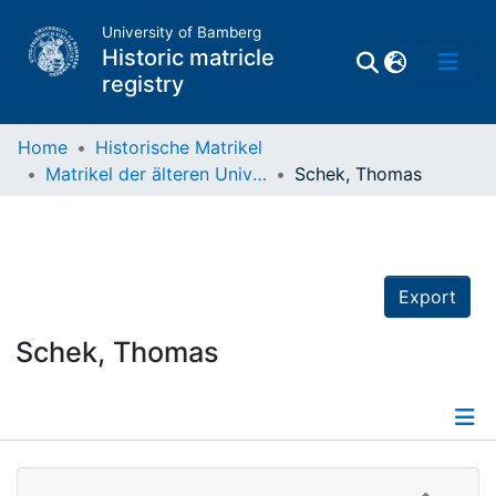
University of Bamberg
Historic matricle
registry
Home
Historische Matrikel
Matrikel der älteren Universität
Schek, Thomas
Matrikel
Directory of
Professors
Export
Schek, Thomas
Details