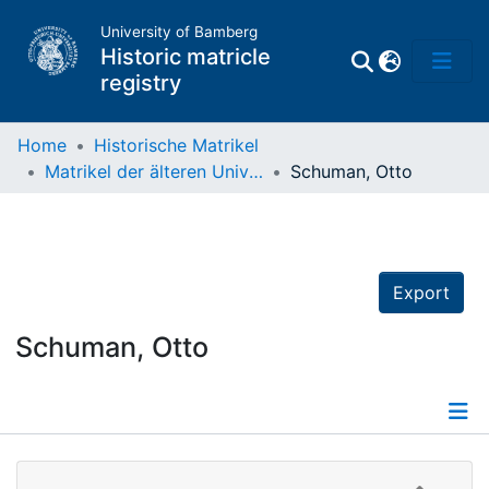
University of Bamberg
Historic matricle
registry
Home
Historische Matrikel
Matrikel der älteren Universität
Schuman, Otto
Matrikel
Directory of
Professors
Export
Schuman, Otto
Details