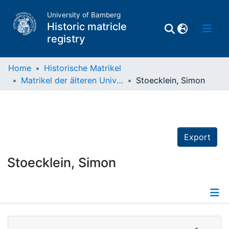
University of Bamberg
Historic matricle
registry
Home
Historische Matrikel
Matrikel der älteren Universität
Stoecklein, Simon
Matrikel
Directory of
Professors
Export
Stoecklein, Simon
Details