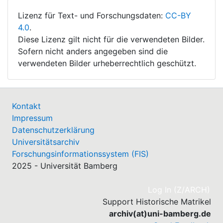
Lizenz für Text- und Forschungsdaten:
CC-BY
4.0
.
Diese Lizenz gilt nicht für die verwendeten Bilder.
Sofern nicht anders angegeben sind die
verwendeten Bilder urheberrechtlich geschützt.
Kontakt
Impressum
Datenschutzerklärung
Universitätsarchiv
Forschungsinformationssystem (FIS)
2025 - Universität Bamberg
(cu
Log In (Z/ARCH)
Support Historische Matrikel
archiv(at)uni-bamberg.de