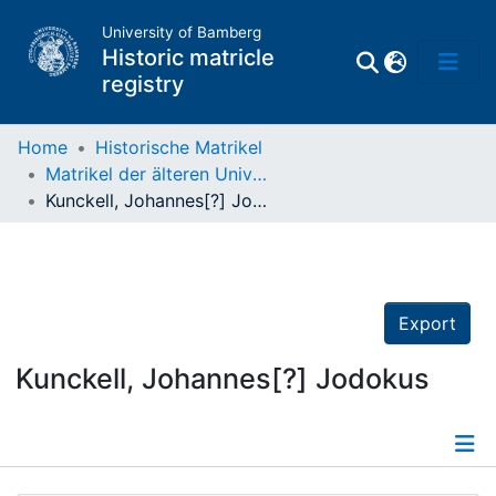
University of Bamberg
Historic matricle
registry
Home
Historische Matrikel
Matrikel der älteren Universität
Matrikel
Kunckell, Johannes[?] Jodokus
Directory of
Professors
Export
Kunckell, Johannes[?] Jodokus
Details