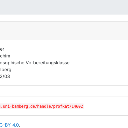
er
chim
losophische Vorbereitungsklasse
mberg
2/03
g.uni-bamberg.de/handle/profkat/14602
C-BY 4.0
.