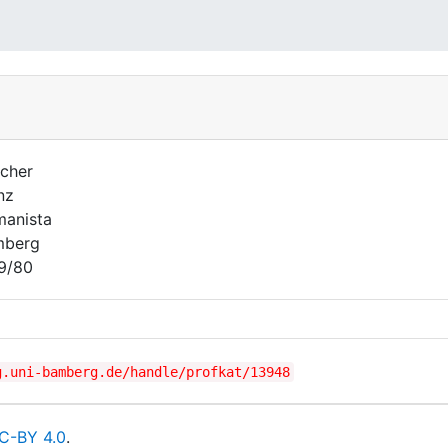
cher
nz
anista
mberg
9/80
g.uni-bamberg.de/handle/profkat/13948
C-BY 4.0
.