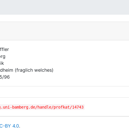
ffler
org
ik
dheim (fraglich welches)
5/96
g.uni-bamberg.de/handle/profkat/14743
C-BY 4.0
.