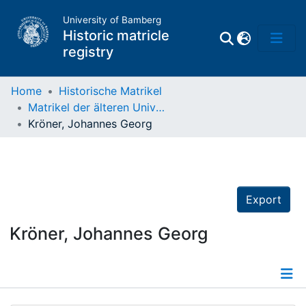
University of Bamberg
Historic matricle
registry
Home
Historische Matrikel
Matrikel der älteren Universität
Matrikel
Kröner, Johannes Georg
Directory of
Professors
Export
Kröner, Johannes Georg
Details