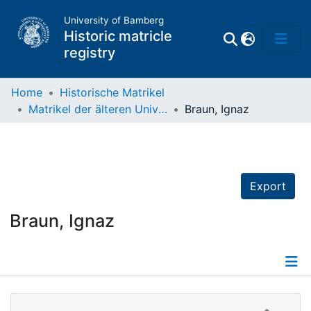
University of Bamberg
Historic matricle
registry
Home
Historische Matrikel
Matrikel der älteren Universität
Braun, Ignaz
Matrikel
Directory of
Professors
Export
Braun, Ignaz
Details