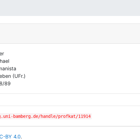
er
hael
anista
leben (UFr.)
8/89
g.uni-bamberg.de/handle/profkat/11914
C-BY 4.0
.