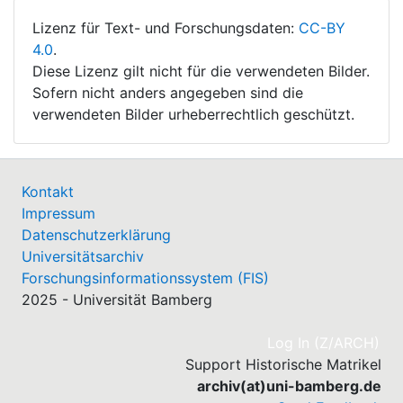
Lizenz für Text- und Forschungsdaten:
CC-BY
4.0
.
Diese Lizenz gilt nicht für die verwendeten Bilder.
Sofern nicht anders angegeben sind die
verwendeten Bilder urheberrechtlich geschützt.
Kontakt
Impressum
Datenschutzerklärung
Universitätsarchiv
Forschungsinformationssystem (FIS)
2025 - Universität Bamberg
(cu
Log In (Z/ARCH)
Support Historische Matrikel
archiv(at)uni-bamberg.de