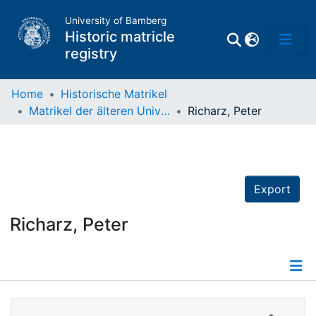
University of Bamberg
Historic matricle
registry
Home
Historische Matrikel
Matrikel der älteren Universität
Richarz, Peter
Matrikel
Directory of
Professors
Export
Richarz, Peter
Details