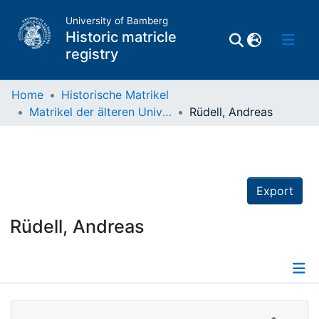
University of Bamberg
Historic matricle
registry
Home
Historische Matrikel
Matrikel der älteren Universität
Rüdell, Andreas
Matrikel
Directory of
Professors
Export
Rüdell, Andreas
Details