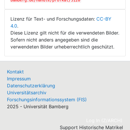
bamberg.de/handle/profkat/3120
Lizenz für Text- und Forschungsdaten:
CC-BY
4.0
.
Diese Lizenz gilt nicht für die verwendeten Bilder.
Sofern nicht anders angegeben sind die
verwendeten Bilder urheberrechtlich geschützt.
Kontakt
Impressum
Datenschutzerklärung
Universitätsarchiv
Forschungsinformationssystem (FIS)
2025 - Universität Bamberg
(cu
Log In (Z/ARCH)
Support Historische Matrikel