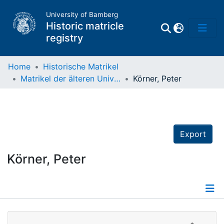
University of Bamberg
Historic matricle
registry
Home
Historische Matrikel
Matrikel der älteren Universität
Körner, Peter
Matrikel
Directory of
Professors
Export
Körner, Peter
Details