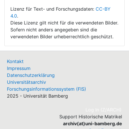
Lizenz für Text- und Forschungsdaten:
CC-BY
4.0
.
Diese Lizenz gilt nicht für die verwendeten Bilder.
Sofern nicht anders angegeben sind die
verwendeten Bilder urheberrechtlich geschützt.
Kontakt
Impressum
Datenschutzerklärung
Universitätsarchiv
Forschungsinformationssystem (FIS)
2025 - Universität Bamberg
(cu
Log In (Z/ARCH)
Support Historische Matrikel
archiv(at)uni-bamberg.de