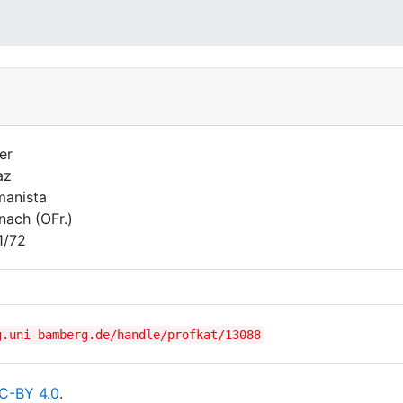
er
az
anista
nach (OFr.)
1/72
g.uni-bamberg.de/handle/profkat/13088
C-BY 4.0
.