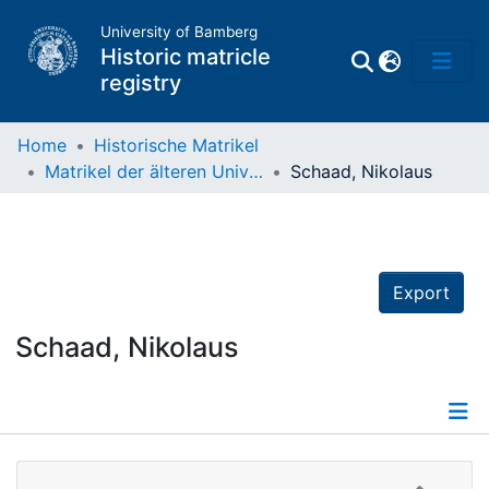
University of Bamberg
Historic matricle
registry
Home
Historische Matrikel
Matrikel der älteren Universität
Schaad, Nikolaus
Matrikel
Directory of
Professors
Export
Schaad, Nikolaus
Details