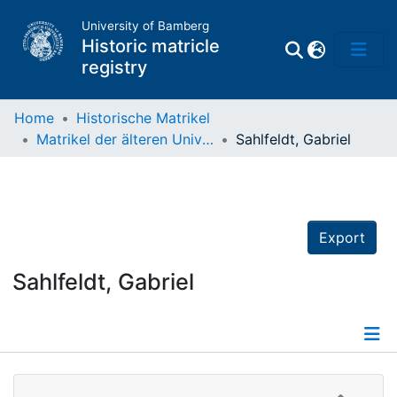
University of Bamberg
Historic matricle
registry
Home
Historische Matrikel
Matrikel der älteren Universität
Sahlfeldt, Gabriel
Matrikel
Directory of
Professors
Export
Sahlfeldt, Gabriel
Details