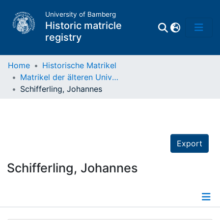
University of Bamberg
Historic matricle
registry
Home
Historische Matrikel
Matrikel der älteren Universität
Matrikel
Schifferling, Johannes
Directory of
Professors
Export
Schifferling, Johannes
Details