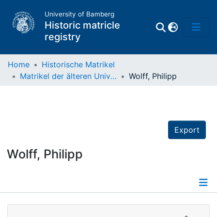
University of Bamberg
Historic matricle
registry
Home
Historische Matrikel
Matrikel der älteren Universität
Wolff, Philipp
Matrikel
Directory of
Professors
Export
Wolff, Philipp
Details