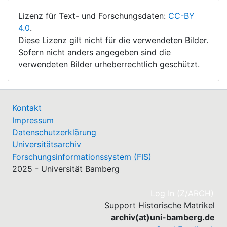
Lizenz für Text- und Forschungsdaten:
CC-BY
4.0
.
Diese Lizenz gilt nicht für die verwendeten Bilder.
Sofern nicht anders angegeben sind die
verwendeten Bilder urheberrechtlich geschützt.
Kontakt
Impressum
Datenschutzerklärung
Universitätsarchiv
Forschungsinformationssystem (FIS)
2025 - Universität Bamberg
(cu
Log In (Z/ARCH)
Support Historische Matrikel
archiv(at)uni-bamberg.de