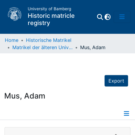
University of Bamberg
Historic matricle
registry
Home
Historische Matrikel
Matrikel der älteren Universität
Mus, Adam
Matrikel
Directory of
Professors
Export
Mus, Adam
Details