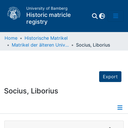
University of Bamberg
Historic matricle
registry
Home
Historische Matrikel
Matrikel der älteren Universität
Socius, Liborius
Matrikel
Directory of
Professors
Export
Socius, Liborius
Details