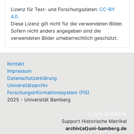
Lizenz für Text- und Forschungsdaten:
CC-BY
4.0
.
Diese Lizenz gilt nicht für die verwendeten Bilder.
Sofern nicht anders angegeben sind die
verwendeten Bilder urheberrechtlich geschützt.
Kontakt
Impressum
Datenschutzerklärung
Universitätsarchiv
Forschungsinformationssystem (FIS)
2025 - Universität Bamberg
(cu
Log In (Z/ARCH)
Support Historische Matrikel
archiv(at)uni-bamberg.de