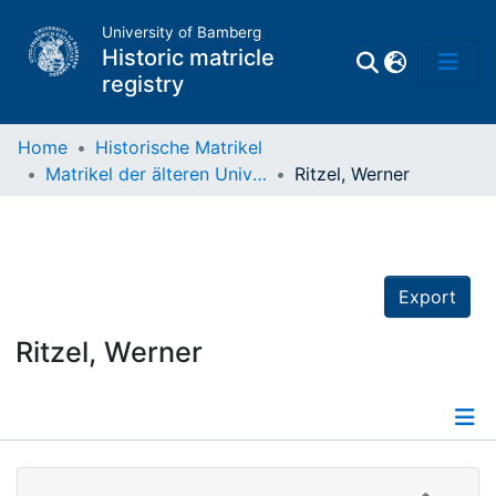
University of Bamberg
Historic matricle
registry
Home
Historische Matrikel
Matrikel der älteren Universität
Ritzel, Werner
Matrikel
Directory of
Professors
Export
Ritzel, Werner
Details