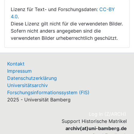
Lizenz für Text- und Forschungsdaten:
CC-BY
4.0
.
Diese Lizenz gilt nicht für die verwendeten Bilder.
Sofern nicht anders angegeben sind die
verwendeten Bilder urheberrechtlich geschützt.
Kontakt
Impressum
Datenschutzerklärung
Universitätsarchiv
Forschungsinformationssystem (FIS)
2025 - Universität Bamberg
(cu
Log In (Z/ARCH)
Support Historische Matrikel
archiv(at)uni-bamberg.de