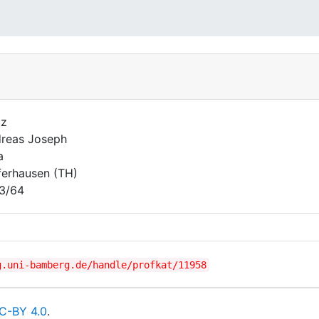
tz
reas Joseph
a
ferhausen (TH)
3/64
g.uni-bamberg.de/handle/profkat/11958
C-BY 4.0
.