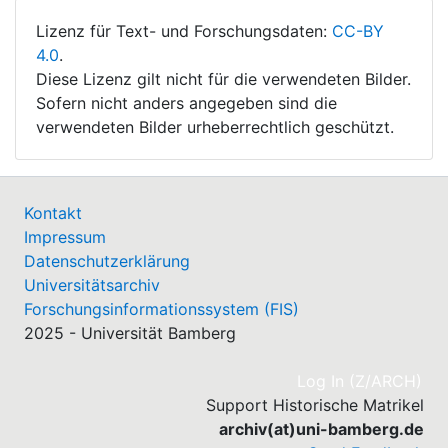
Lizenz für Text- und Forschungsdaten:
CC-BY
4.0
.
Diese Lizenz gilt nicht für die verwendeten Bilder.
Sofern nicht anders angegeben sind die
verwendeten Bilder urheberrechtlich geschützt.
Kontakt
Impressum
Datenschutzerklärung
Universitätsarchiv
Forschungsinformationssystem (FIS)
2025 - Universität Bamberg
(cu
Log In (Z/ARCH)
Support Historische Matrikel
archiv(at)uni-bamberg.de