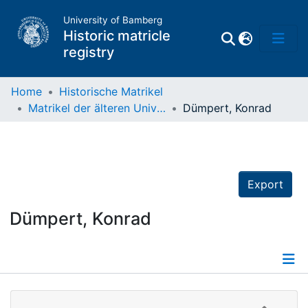
University of Bamberg
Historic matricle
registry
Home
Historische Matrikel
Matrikel der älteren Universität
Dümpert, Konrad
Matrikel
Directory of
Professors
Export
Dümpert, Konrad
Details