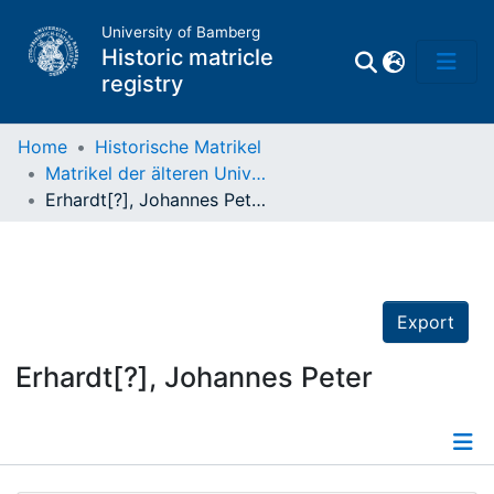
University of Bamberg
Historic matricle
registry
Home
Historische Matrikel
Matrikel der älteren Universität
Matrikel
Erhardt[?], Johannes Peter
Directory of
Professors
Export
Erhardt[?], Johannes Peter
Details